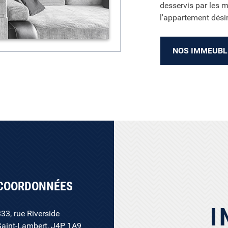
desservis par les 
l'appartement désir
NOS IMMEUBL
COORDONNÉES
I
333, rue Riverside
Saint-Lambert, J4P 1A9